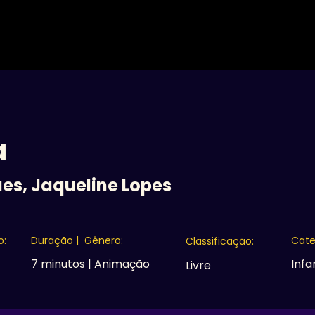
A MOSTRA
16ª EDIÇÃO
EDIÇÕES ANTERIORES
C
a
ues, Jaqueline Lopes
o:
Duração | Gênero:
Cate
Classificação:
7 minutos | Animação
Infa
Livre