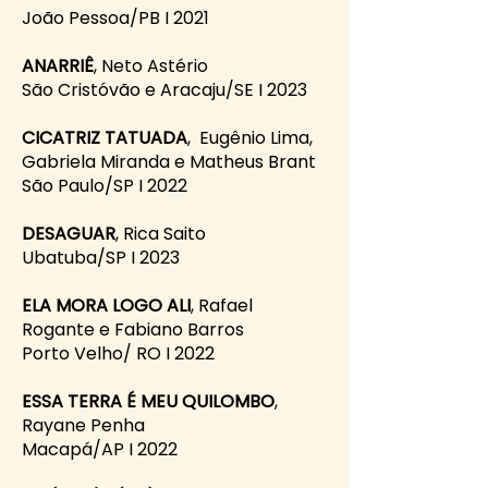
João Pessoa/PB I 2021
ANARRIÊ
, Neto Astério
São Cristóvão e Aracaju/SE I 2023
CICATRIZ TATUADA
, Eugênio Lima,
Gabriela Miranda e Matheus Brant
São Paulo/SP I 2022
DESAGUAR
, Rica Saito
Ubatuba/SP I 2023
ELA MORA LOGO ALI
, Rafael
Rogante e Fabiano Barros
Porto Velho/ RO I 2022
ESSA TERRA É MEU QUILOMBO
,
Rayane Penha
Macapá/AP I 2022