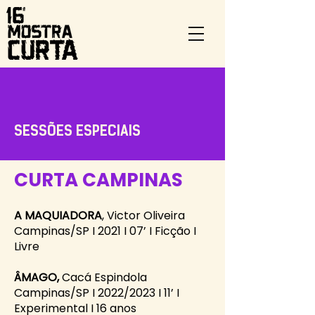
SESSÕES ESPECIAIS
CURTA CAMPINAS
A MAQUIADORA
, Victor Oliveira
Campinas/SP I 2021 I 07’ I Ficção I
Livre
ÂMAGO,
Cacá Espindola
Campinas/SP I 2022/2023 I 11’ I
Experimental I 16 anos