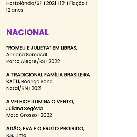
Hortolândia/SP I 2021 I 12’ I Ficção I
12 anos
NACIONAL
“ROMEU E JULIETA” EM LIBRAS
,
Adriana Somacal
Porto Alegre/RS I 2022
A TRADICIONAL FAMÍLIA BRASILEIRA
KATU
, Rodrigo Sena
Natal/RN I 2021
A VELHICE ILUMINA O VENTO
,
Juliana Segóvia
Mato Grosso I 2022
ADÃO, EVA E O FRUTO PROIBIDO
,
R.B. Lima