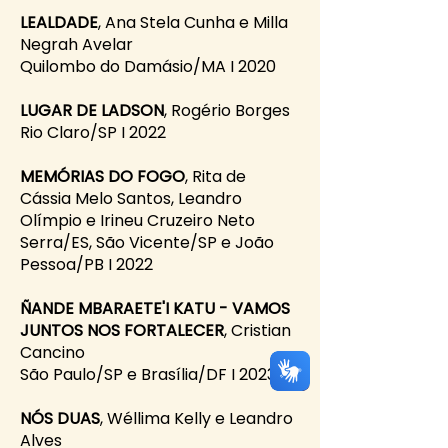
LEALDADE
, Ana Stela Cunha e Milla
Negrah Avelar
Quilombo do Damásio/MA I 2020
LUGAR DE LADSON
, Rogério Borges
Rio Claro/SP I 2022
MEMÓRIAS DO FOGO
, Rita de
Cássia Melo Santos, Leandro
Olímpio e Irineu Cruzeiro Neto
Serra/ES, São Vicente/SP e João
Pessoa/PB I 2022
ÑANDE MBARAETE'I KATU - VAMOS
JUNTOS NOS FORTALECER
, Cristian
Cancino
São Paulo/SP e Brasília/DF I 2023
NÓS DUAS
, Wéllima Kelly e Leandro
Alves