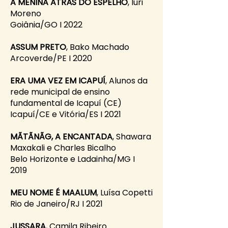
A MENINA ATRÁS DO ESPELHO
, Iuri
Moreno
Goiânia/GO I 2022
ASSUM PRETO
, Bako Machado
Arcoverde/PE I 2020
ERA UMA VEZ EM ICAPUÍ
, Alunos da
rede municipal de ensino
fundamental de Icapuí (CE)
Icapuí/CE e Vitória/ES I 2021
MÃTÃNÃG, A ENCANTADA
, Shawara
Maxakali e Charles Bicalho
Belo Horizonte e Ladainha/MG I
2019
MEU NOME É MAALUM
, Luísa Copetti
Rio de Janeiro/RJ I 2021
JUSSARA
, Camila Ribeiro