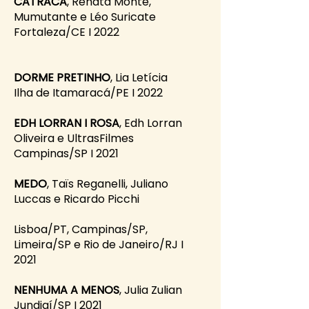
CATRACA
, Renata Monte,
Mumutante e Léo Suricate
Fortaleza/CE I 2022
DORME PRETINHO
, Lia Letícia
Ilha de Itamaracá/PE I 2022
EDH LORRAN I ROSA
, Edh Lorran
Oliveira e UltrasFilmes
Campinas/SP I 2021
MEDO
, Taïs Reganelli, Juliano
Luccas e Ricardo Picchi
Lisboa/PT, Campinas/SP,
Limeira/SP e Rio de Janeiro/RJ I
2021
NENHUMA A MENOS
, Julia Zulian
Jundiaí/SP I 2021