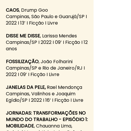
CAOS
, Drump Goo
Campinas, São Paulo e Guarujá/SP I
2022 I 13’ I Ficção I Livre
DISSE ME DISSE
, Larissa Mendes
Campinas/SP I 2022 I 09’ I Ficção I 12
anos
FOSSILIZAÇÃO
, João Folharini
Campinas/SP e Rio de Janeiro/RJ I
2022 I 09’ I Ficção I Livre
JANELAS DA PELE,
Rael Mendonça
Campinas, Valinhos e Joaquim
Egídio/SP I 2022 I 16’ I Ficção I Livre
JORNADAS: TRANSFORMAÇÕES NO
MUNDO DO TRABALHO - EPISÓDIO 1:
MOBILIDADE
, Chauanna Lima,