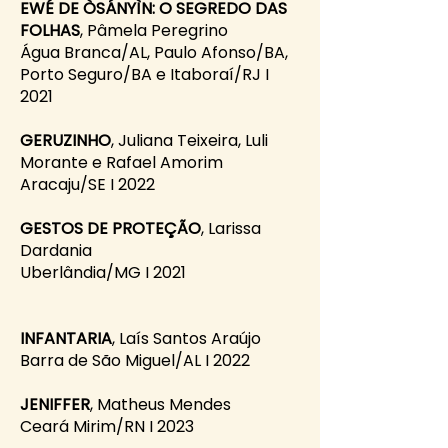
EWÉ DE ÒSÁNYÌN: O SEGREDO DAS
FOLHAS
, Pâmela Peregrino
Água Branca/AL, Paulo Afonso/BA,
Porto Seguro/BA e Itaboraí/RJ I
2021
GERUZINHO
, Juliana Teixeira, Luli
Morante e Rafael Amorim
Aracaju/SE I 2022
GESTOS DE PROTEÇÃO
, Larissa
Dardania
Uberlândia/MG I 2021
INFANTARIA
, Laís Santos Araújo
Barra de São Miguel/AL I 2022
JENIFFER
, Matheus Mendes
Ceará Mirim/RN I 2023