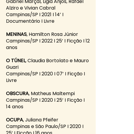
Gabriel Marçal, Ligia Anjos, Rafael
Alziro e Vivian Cabral
Campinas/SP I 2021 I 14’ I
Documentário I Livre
MENINAS
, Hamilton Rosa Júnior
Campinas/SP I 2022 I 25’ I Ficção I 12
anos
O TÚNEL
, Claudia Bortolato e Mauro
Guari
Campinas/SP I 2020 I 07’ I Ficção I
Livre
OBSCURA
, Matheus Maltempi
Campinas/SP I 2020 I 25’ I Ficção I
14 anos
OCUPA
, Juliana Pfeifer
Campinas e São Paulo/SP I 2020 I
25’ I Ficção I 16 anos