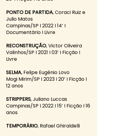
PONTO DE PARTIDA
, Coraci Ruiz e
Julio Matos
Campinas/SP I 2022 I 14’ I
Documentário I Livre
RECONSTRUÇÃO
, Victor Oliveira
Valinhos/SP I 2021 I 03’ I Ficção I
Livre
SELMA
, Felipe Eugênio Lovo
Mogi Mirim/SP I 2023 I 20’ I Ficção I
12 anos
STRIPPERS
, Juliano Luccas
Campinas/SP I 2022 I 15’ I Ficção I 16
anos
TEMPORÁRIO
, Rafael Ghiraldelli