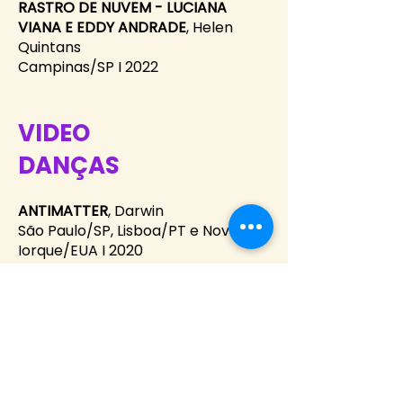
RASTRO DE NUVEM - LUCIANA
VIANA E EDDY ANDRADE
, Helen
Quintans
Campinas/SP I 2022
VIDEO
DANÇAS
ANTIMATTER
, Darwin
São Paulo/SP, Lisboa/PT e Nova
Iorque/EUA I 2020
CORPO VULNERÁVEL
, Alexandre
Almeida e Maikon Santiago
Santos/SP I 2022
LATITUDE-ZERO
, Ygor Gohan
Belo Horizonte/MG I 2022/2023