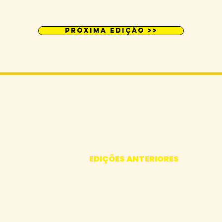
PróXIMA EDIÇÃO >>
INÍCIO
A MOSTRA
16ª EDIÇÃO
EDIÇÕES ANTERIORES
CONTATOS