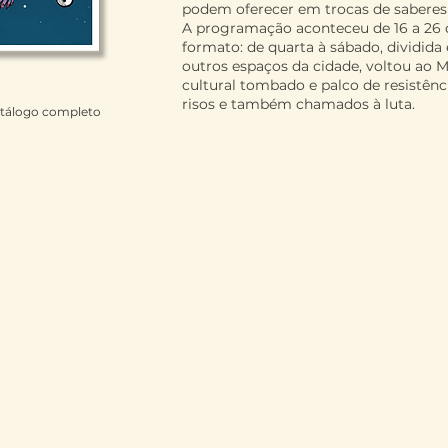
podem oferecer em trocas de saberes 
A programação aconteceu de 16 a 26
formato: de quarta à sábado, dividid
outros espaços da cidade, voltou ao 
cultural tombado e palco de resistên
risos e também chamados à luta.
atálogo completo
Público total:
2000 pessoas
Filmes inscritos:
728 filmes
Filmes exibidos:
75 filmes s
Filmes regionais:
16 filmes c
Atividades paralelas:
15 ativ