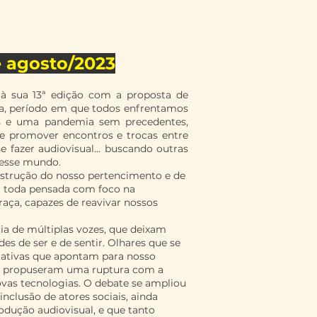
de agosto/2023
à sua 13ª edição com a proposta de
a, período em que todos enfrentamos
os e uma pandemia sem precedentes,
 promover encontros e trocas entre
e fazer audiovisual... buscando outras
nesse mundo.
nstrução do nosso pertencimento e de
i toda pensada com foco na
 raça, capazes de reavivar nossos
cia de múltiplas vozes, que deixam
es de ser e de sentir. Olhares que se
rrativas que apontam para nosso
vas propuseram uma ruptura com a
vas tecnologias. O debate se ampliou
nclusão de atores sociais, ainda
dução audiovisual, e que tanto