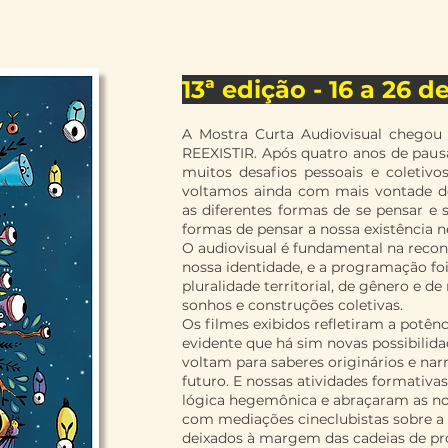
13ª edição - 16 a 26 
A Mostra Curta Audiovisual chegou 
REEXISTIR. Após quatro anos de paus
muitos desafios pessoais e coletiv
voltamos ainda com mais vontade de
as diferentes formas de se pensar e s
formas de pensar a nossa existência 
O audiovisual é fundamental na reco
nossa identidade, e a programação fo
pluralidade territorial, de gênero e de
sonhos e construções coletivas.
Os filmes exibidos refletiram a potên
evidente que há sim novas possibilidad
voltam para saberes originários e na
futuro. E nossas atividades formati
lógica hegemônica e abraçaram as no
com mediações cineclubistas sobre a i
deixados à margem das cadeias de pro