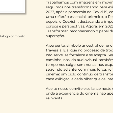
Trabalhamos com imagens em movime
seguimos nos transformando para exi
2023, após a pandemia do Covid-19, c
uma reflexão essencial: primeiro, o Re
depois, o Coexistir, destacando a impo
corpos e perspectivas. Agora, em 20
Transformar, reconhecendo o papel d
superação.
atálogo completo
A serpente, símbolo ancestral de reno
travessia. Ela, que no processo de troc
não serve, se fortalece e se adapta. S
caminho, nós, do audiovisual, també
tempo nos exige, sem nunca nos esq
seguindo adiante, com mais força, r
cinema: um ciclo contínuo de transf
cada exibição, a cada olhar que os int
Aceite nosso convite e se lance neste
onde a experiência do cinema não ap
reinventa.