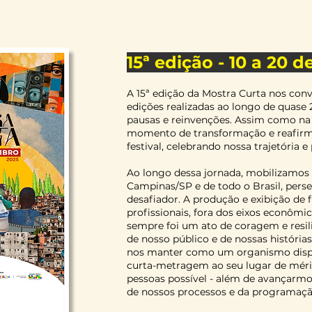
15ª edição - 10 a 20 
A 15ª edição da Mostra Curta nos con
edições realizadas ao longo de quase 
pausas e reinvenções. Assim como na 
momento de transformação e reafir
festival, celebrando nossa trajetória e
Ao longo dessa jornada, mobilizamos 
Campinas/SP e de todo o Brasil, pers
desafiador. A produção e exibição de 
profissionais, fora dos eixos econômi
sempre foi um ato de coragem e resil
de nosso público e de nossas história
nos manter como um organismo dispos
curta-metragem ao seu lugar de méri
pessoas possível - além de avançarmos
de nossos processos e da programação