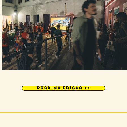
PróXIMA EDIÇÃO >>