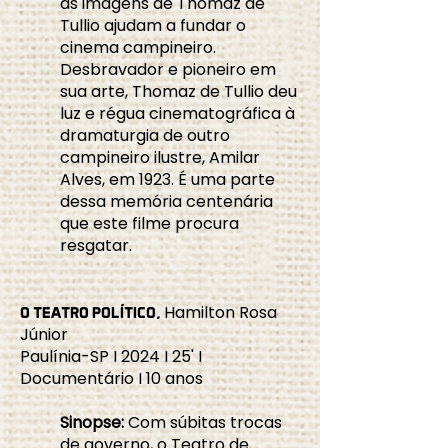
as imagens de Thomaz de
Tullio ajudam a fundar o
cinema campineiro.
Desbravador e pioneiro em
sua arte, Thomaz de Tullio deu
luz e régua cinematográfica à
dramaturgia de outro
campineiro ilustre, Amilar
Alves, em 1923. É uma parte
dessa memória centenária
que este filme procura
resgatar.
Hamilton Rosa
O TEATRO POLÍTICO,
Júnior
Paulínia-SP I 2024 I 25' I
Documentário I 10 anos
Sinopse:
Com súbitas trocas
de governo, o Teatro de