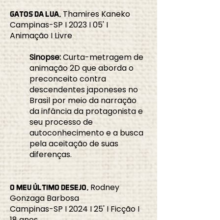
Thamires Kaneko
GATOS DA LUA,
Campinas-SP I 2023 I 05' I
Animação I Livre
Sinopse:
Curta-metragem de
animação 2D que aborda o
preconceito contra
descendentes japoneses no
Brasil por meio da narração
da infância da protagonista e
seu processo de
autoconhecimento e a busca
pela aceitação de suas
diferenças.
Rodney
O MEU ÚLTIMO DESEJO,
Gonzaga Barbosa
Campinas-SP I 2024 I 25' I Ficção I
18 anos