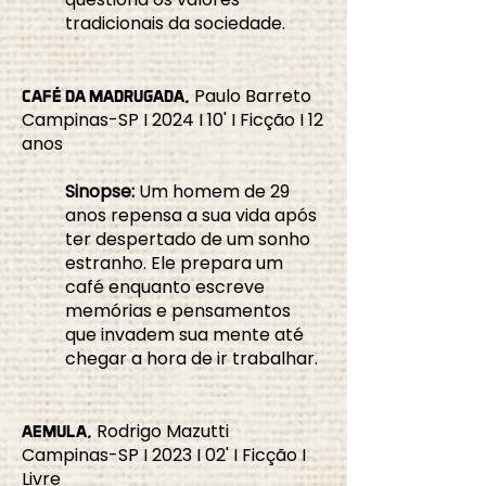
tradicionais da sociedade.
Paulo Barreto
CAFÉ DA MADRUGADA,
Campinas-SP I 2024 I 10' I Ficção I 12
anos
Sinopse:
Um homem de 29
anos repensa a sua vida após
ter despertado de um sonho
estranho. Ele prepara um
café enquanto escreve
memórias e pensamentos
que invadem sua mente até
chegar a hora de ir trabalhar.
Rodrigo Mazutti
AEMULA,
Campinas-SP I 2023 I 02' I Ficção I
Livre