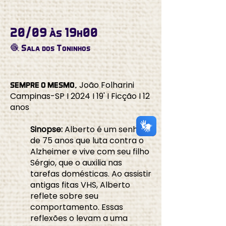
20/09 às 19h00
🧶 Sala dos Toninhos
João Folharini
SEMPRE O MESMO,
Campinas-SP I 2024 I 19' I Ficção I 12
anos
Sinopse:
Alberto é um senhor
de 75 anos que luta contra o
Alzheimer e vive com seu filho
Sérgio, que o auxilia nas
tarefas domésticas. Ao assistir
antigas fitas VHS, Alberto
reflete sobre seu
comportamento. Essas
reflexões o levam a uma