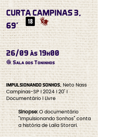
CURTA CAMPINAS 3,
69’
26/09 às 19h00
🧶 Sala dos Toninhos
Neto Nass
IMPULSIONANDO SONHOS,
Campinas-SP I 2024 I 20' I
Documentário I Livre
Sinopse:
O documentário
"Impulsionando Sonhos" conta
a história de Laila Storari.