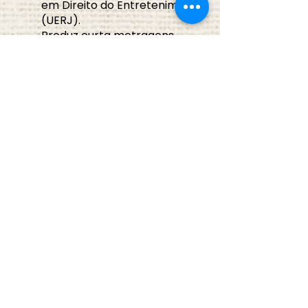
em Direito do Entretenimento
(UERJ).
Produz curta metragens
documental, assim como
mostras e festivais de cinema,
trabalha com exibição,
distribuição e licenciamento
independentes e desenvolve
projetos audiovisuais como
produtora e produtora
executiva. É membro da
Câmara Temática do
Audiovisual de Campinas
(CTAv) desde 2017 e em 2023
integrou a Coordenação de
Organização Interna e
Memória. A CTAv produz
coletivamente anualmente a
Mostra Amilar Alves em
Campinas desde 2018 e em
2022 produziu o 1o Congresso