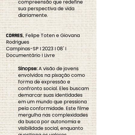
compreensão que redefine
sua perspectiva de vida
diariamente.
Felipe Toten e Giovana
CORRES,
Rodrigues
Campinas-SP I 2023 I 08' I
Documentário I Livre
Sinopse:
A visão de jovens
envolvidos na pixação como
forma de expressão e
confronto social. Eles buscam
demarcar suas identidades
em um mundo que pressiona
pela conformidade. Este filme
mergulha nas complexidades
da busca por autonomia e
visibilidade social, enquanto
questiona os valores