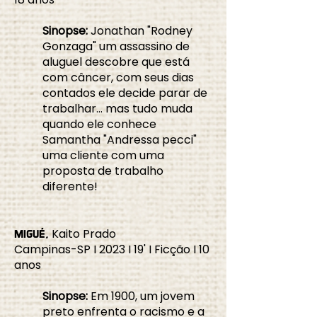
Sinopse:
Jonathan "Rodney
Gonzaga" um assassino de
aluguel descobre que está
com câncer, com seus dias
contados ele decide parar de
trabalhar... mas tudo muda
quando ele conhece
Samantha "Andressa pecci"
uma cliente com uma
proposta de trabalho
diferente!
Kaito Prado
MIGUÉ,
Campinas-SP I 2023 I 19' I Ficção I 10
anos
Sinopse:
Em 1900, um jovem
preto enfrenta o racismo e a