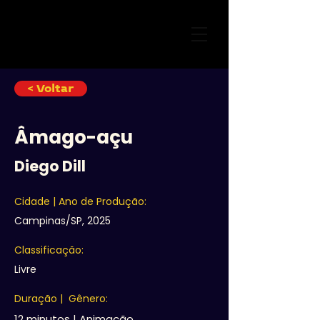
< Voltar
Âmago-açu
Diego Dill
Cidade | Ano de Produção:
Campinas/SP, 2025
Classificação:
Livre
Duração | Gênero:
12 minutos | Animação