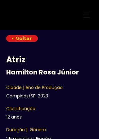
< Voltar
Atriz
Hamilton Rosa Júnior
Cidade | Ano de Produção:
Campinas/SP, 2023
Classificação:
12 anos
Duração | Gênero:
25 minutos | Ficção