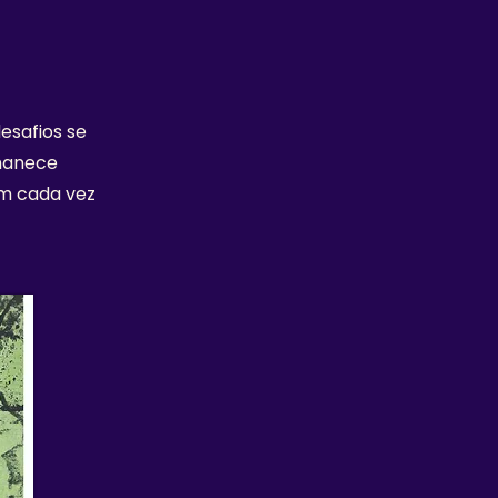
esafios se
rmanece
am cada vez