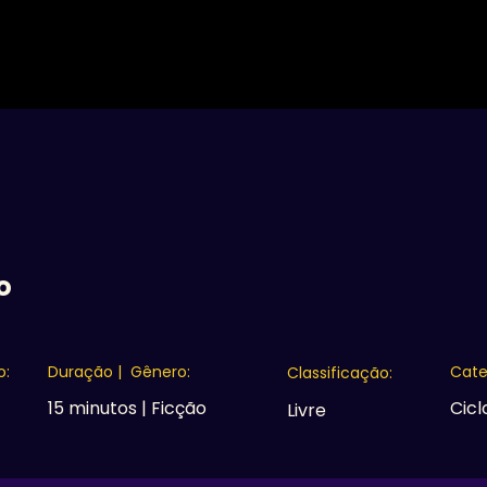
A MOSTRA
16ª EDIÇÃO
EDIÇÕES ANTERIORES
C
o
o:
Duração | Gênero:
Cate
Classificação:
15 minutos | Ficção
Cicl
Livre