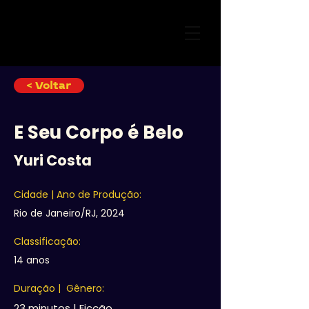
< Voltar
E Seu Corpo é Belo
Yuri Costa
Cidade | Ano de Produção:
Rio de Janeiro/RJ, 2024
Classificação:
14 anos
Duração | Gênero:
23 minutos | Ficção