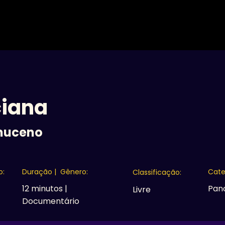
A MOSTRA
16ª EDIÇÃO
EDIÇÕES ANTERIORES
C
iana
muceno
o:
Duração | Gênero:
Cate
Classificação:
12 minutos |
Pan
Livre
Documentário