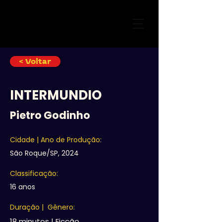
< Voltar
INTERMUNDIO
Pietro Godinho
Cidade | Ano de Produção:
São Roque/SP, 2024
Classificação:
16 anos
Duração | Gênero:
18 minutos | Ficção