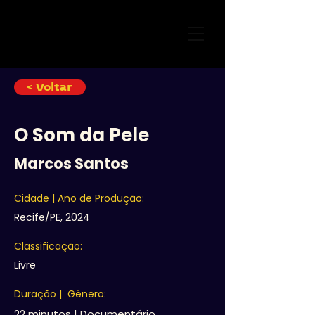
< Voltar
O Som da Pele
Marcos Santos
Cidade | Ano de Produção:
Recife/PE, 2024
Classificação:
Livre
Duração | Gênero:
22 minutos | Documentário