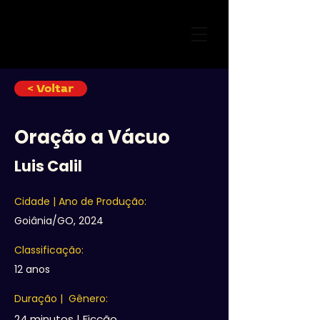
< Voltar
Oração a Vácuo
Luis Calil
Cidade | Ano de Produção:
Goiânia/GO, 2024
Classificação:
12 anos
Duração | Gênero:
24 minutos | Ficção