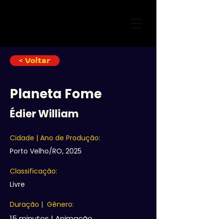
< Voltar
Planeta Fome
Édier William
Cidade | Ano de Produção:
Porto Velho/RO, 2025
Classificação:
Livre
Duração | Gênero:
15 minutos | Animação