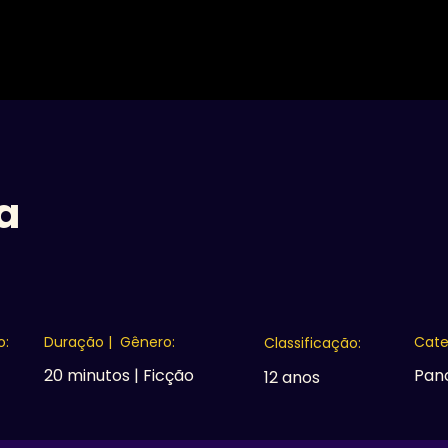
A MOSTRA
16ª EDIÇÃO
EDIÇÕES ANTERIORES
C
a
o:
Duração | Gênero:
Cate
Classificação:
20 minutos | Ficção
Pan
12 anos