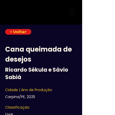
< Voltar
Cana queimada de
desejos
Ricardo Sékula e Sávio
Sabiá
Cidade | Ano de Produção:
Carpina/PE, 2025
Classificação:
Livre