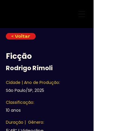
< Voltar
Ficção
Rodrigo Rímoli
Cidade | Ano de Produção:
São Paulo/SP, 2025
Classificação:
10 anos
Duração | Gênero:
5’48” | Videoclipe