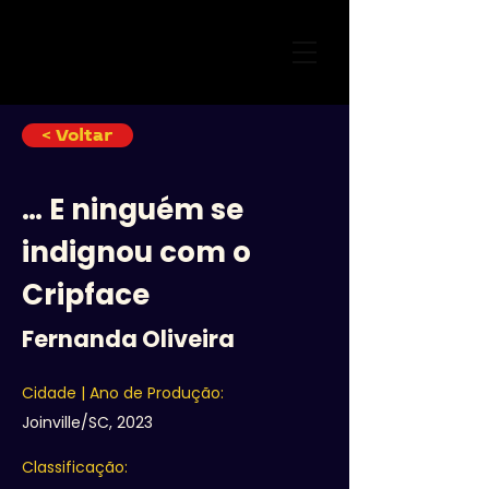
< Voltar
… E ninguém se
indignou com o
Cripface
Fernanda Oliveira
Cidade | Ano de Produção:
Joinville/SC, 2023
Classificação: