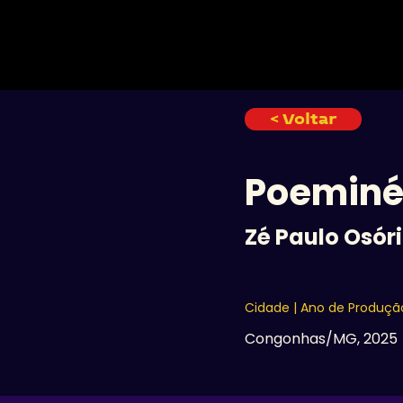
INÍCIO
< Voltar
Poeminé
Zé Paulo Osór
Cidade | Ano de Produçã
Congonhas/MG, 2025