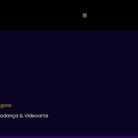
ONTATOS
goria:
eodança & Videoarte