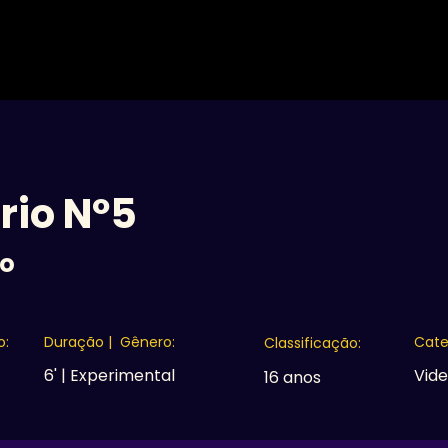
A MOSTRA
16ª EDIÇÃO
EDIÇÕES ANTERIORES
C
rio Nº5
io
o:
Duração | Gênero:
Cate
Classificação:
6' | Experimental
Vid
16 anos