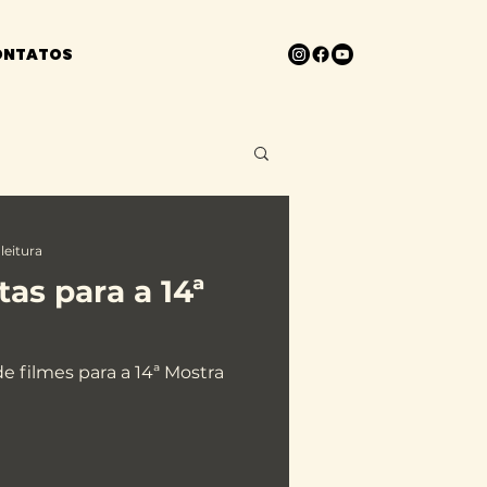
ONTATOS
leitura
tas para a 14ª
de filmes para a 14ª Mostra