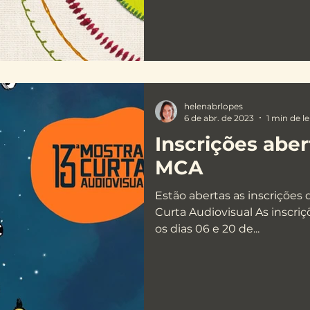
helenabrlopes
6 de abr. de 2023
1 min de le
Inscrições aber
MCA
Estão abertas as inscrições 
Curta Audiovisual As inscri
os dias 06 e 20 de...