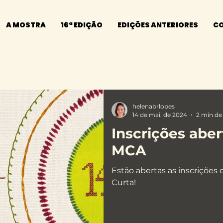
A MOSTRA
16ª EDIÇÃO
EDIÇÕES ANTERIORES
C
helenabrlopes
14 de mai. de 2024
2 min de 
Inscrições aber
MCA
Estão abertas as inscrições 
Curta!