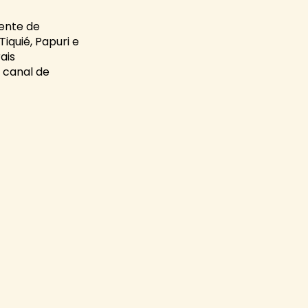
dente de
iquié, Papuri e
ais
 canal de