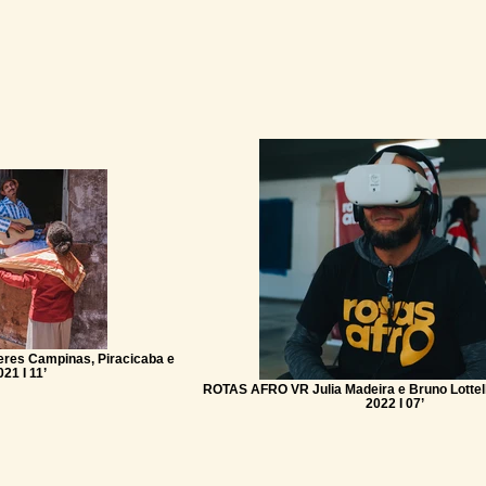
eres Campinas, Piracicaba e
21 I 11’
ROTAS AFRO VR Julia Madeira e Bruno Lottelli
2022 I 07’