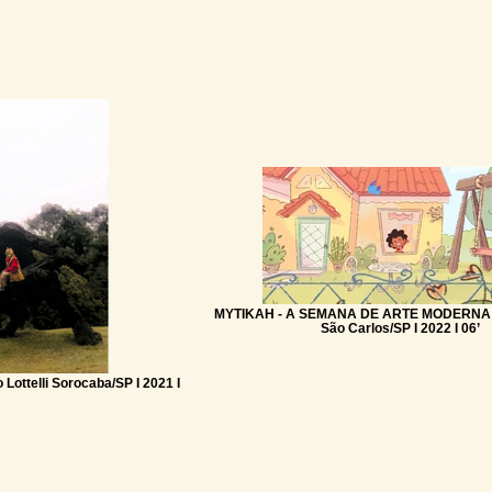
MYTIKAH - A SEMANA DE ARTE MODERNA 
São Carlos/SP I 2022 I 06’
ottelli Sorocaba/SP I 2021 I