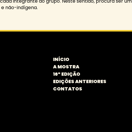
 cada integrante do grupo. Neste sentido, procura ser um
a e não-indígena.
INÍCIO
A MOSTRA
16ª EDIÇÃO
EDIÇÕES ANTERIORES
CONTATOS