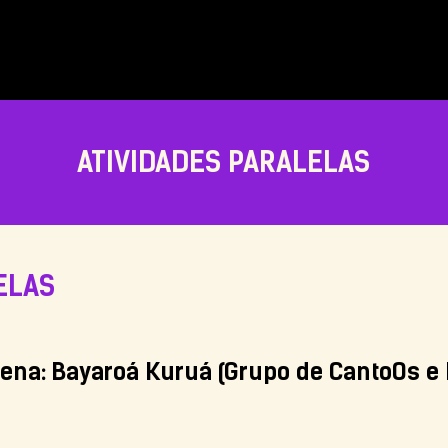
A MOSTRA
16ª EDIÇÃO
EDIÇÕES ANTERIORES
C
ATIVIDADES PARALELAS
ELAS
ena: Bayaroá Kuruá (Grupo de CantoOs e