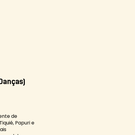
 Danças)
ente de
quié, Papuri e
ais