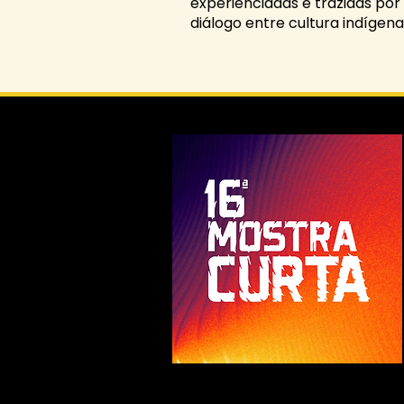
experienciadas e trazidas por
diálogo entre cultura indígen