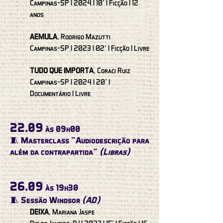
Campinas-SP I 2024 I 10' I Ficção I 12
anos
AEMULA
, Rodrigo Mazutti
Campinas-SP I 2023 I 02' I Ficção I Livre
TUDO QUE IMPORTA
, Coraci Ruiz
Campinas-SP I 2024 I 20' I
Documentário I Livre
22.09
às 09h00
🧵 Masterclass “Audiodescrição para
além da contrapartida”
(Libras)
26.09
às 19h30
🧵 Sessão Windsor
(AD)
DEIXA
, Mariana Jaspe