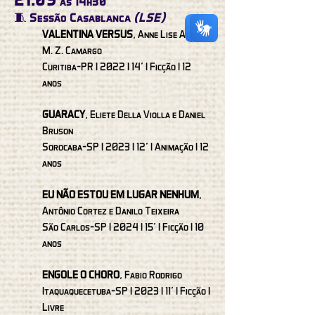
às 14h30
🧵 Sessão Casablanca
(LSE)
VALENTINA VERSUS
, Anne Lise Ale e E.
M. Z. Camargo
Curitiba-PR I 2022 I 14’ I Ficção I 12
anos
GUARACY
, Eliete Della Violla e Daniel
Bruson
Sorocaba-SP I 2023 I 12’ I Animação I 12
anos
EU NÃO ESTOU EM LUGAR NENHUM
,
Antônio Cortez e Danilo Teixeira
São Carlos-SP I 2024 I 15’ I Ficção I 10
anos
ENGOLE O CHORO
, Fabio Rodrigo
Itaquaquecetuba-SP I 2023 I 11’ I Ficção I
Livre