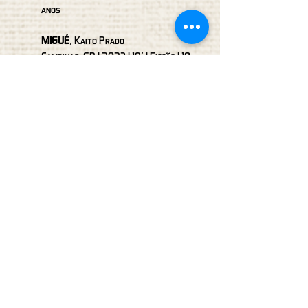
anos
MIGUÉ
, Kaito Prado
Campinas-SP I 2023 I 19' I Ficção I 10
anos
28.09
às 09h00
🧵 Sessão Bijou
(LSE)
ARACATI
, Veruza Guedes
Cajazeiras-PB I 2023 I 16’ I Ficção I
Livre
O QUE FICA DE QUEM VAI
, André
Zamith e Vinícius Cerqueira
São Paulo-SP I 2023 I 19’ I Ficção I 12
anos
CIDA TEM DUAS SÍLABAS
, Giovanna