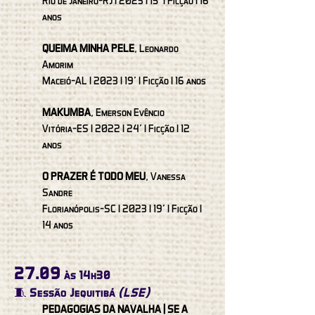
Rio de Janeiro-RJ I 2023 I 15’ I Ficção I 16
anos
QUEIMA MINHA PELE
, Leonardo
Amorim
Maceió-AL I 2023 I 19’ I Ficção I 16 anos
MAKUMBA
, Emerson Evêncio
Vitória-ES I 2022 I 24’ I Ficção I 12
anos
O PRAZER É TODO MEU
, Vanessa
Sandre
Florianópolis-SC I 2023 I 19’ I Ficção I
14 anos
27.09
às 14h30
🧵 Sessão Jequitibá
(LSE)
PEDAGOGIAS DA NAVALHA | SE A