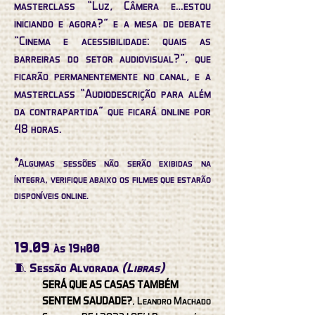
masterclass “Luz, Câmera e…estou
iniciando e agora?” e a mesa de debate
“Cinema e acessibilidade: quais as
barreiras do setor audiovisual?”, que
ficarão permanentemente no canal, e a
masterclass “Audiodescrição para além
da contrapartida” que ficará online por
48 horas.
*
Algumas sessões não serão exibidas na
íntegra, verifique abaixo os filmes que estarão
disponíveis online.
19.09
às 19h00
🧵 Sessão Alvorada
(Libras)
SERÁ QUE AS CASAS TAMBÉM
SENTEM SAUDADE?
, Leandro Machado