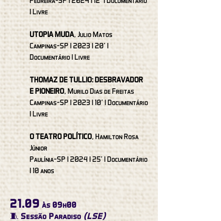
Pedreira-SP I 2024 I 12' I Documentário
I Livre
UTOPIA MUDA
, Julio Matos
Campinas-SP I 2023 I 20' I
Documentário I Livre
THOMAZ DE TULLIO: DESBRAVADOR
E PIONEIRO
, Murilo Dias de Freitas
Campinas-SP I 2023 I 10' I Documentário
I Livre
O TEATRO POLÍTICO
, Hamilton Rosa
Júnior
Paulínia-SP I 2024 I 25' I Documentário
I 10 anos
21.09
às 09h00
🧵 Sessão Paradiso
(LSE)