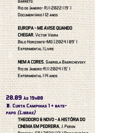
Barreto
Rio de Janeiro- RJ I 2022 I 19’ I
Documentário I 12 anos
EUROPA - ME AVISE QUANDO
CHEGAR
, Victor Vieira
Belo Horizonte-MG | 2024 I 09’ I
Experimental I Livre
NEM A CORES
, Gabriela Bagrichevsky
Rio de Janeiro-RJ I 2024 I 15’ I
Experimental I 14 anos
20.09
às 19h00
🧵 Curta Campinas 1 + bate-
papo
(Libras)
THEODORO & NOVO - A HISTÓRIA DO
CINEMA EM PEDREIRA
, J. Peron