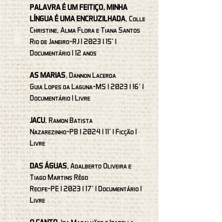
PALAVRA É UM FEITIÇO, MINHA
LÍNGUA É UMA ENCRUZILHADA
, Colle
Christine, Alma Flora e Tiana Santos
Rio de Janeiro-RJ I 2023 I 15’ I
Documentário I 12 anos
AS MARIAS
, Dannon Lacerda
Guia Lopes da Laguna-MS I 2023 I 16’ I
Documentário I Livre
JACU
, Ramon Batista
Nazarezinho-PB I 2024 I 11’ I Ficção I
Livre
DAS ÁGUAS
, Adalberto Oliveira e
Tiago Martins Rêgo
Recife-PE I 2023 I 17’ I Documentário I
Livre