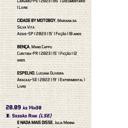
Caruaru-PE I 2023 I 05’ I Documentário
I Livre
CIDADE BY MOTOBOY
, Mariana da
Silva Vita
Assis-SP I 2023 I 15’ I Ficção I 10 anos
BENÇA
, Mano Cappu
Curitiba-PR I 2023 I 15’ I Ficção I 12
anos
ESPELHO
, Luciana Oliveira
Aracaju-SE I 2022 I 19’ I Experimental I
Livre
20.09
às 14h30
🧵 Sessão Rink
(LSE)
E NADA MAIS DISSE
, Julia Menna