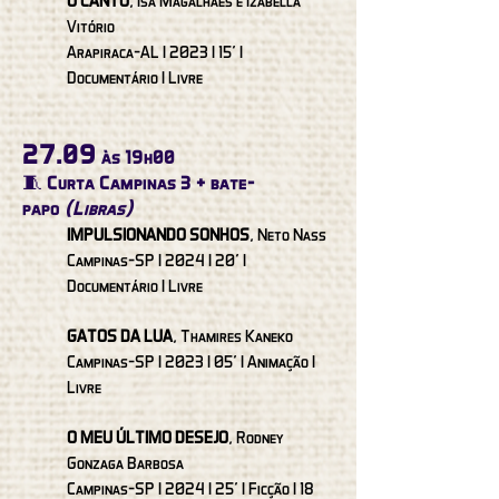
O CANTO
, Isa Magalhães e Izabella
Vitório
Arapiraca-AL I 2023 I 15’ I
Documentário I Livre
27.09
às 19h00
🧵 Curta Campinas 3 + bate-
papo
(Libras)
IMPULSIONANDO SONHOS
, Neto Nass
Campinas-SP I 2024 I 20' I
Documentário I Livre
GATOS DA LUA
, Thamires Kaneko
Campinas-SP I 2023 I 05' I Animação I
Livre
O MEU ÚLTIMO DESEJO
, Rodney
Gonzaga Barbosa
Campinas-SP I 2024 I 25' I Ficção I 18