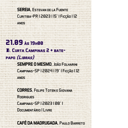
SEREIA
, Estevan de la Fuente
Curitiba-PR I 2023 I 15’ I Ficção I 12
anos
21.09
às 19h00
🧵 Curta Campinas 2 + bate-
papo
(Libras)
SEMPRE O MESMO
, João Folharini
Campinas-SP I 2024 I 19' I Ficção I 12
anos
CORRES
, Felipe Toten e Giovana
Rodrigues
Campinas-SP I 2023 I 08' I
Documentário I Livre
CAFÉ DA MADRUGADA
, Paulo Barreto