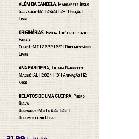
ALÉM DA CANCELA
, Margarete Jesus
Salvador-BA I 2023 I 24’ I Ficção I
Livre
ORIGINÁRIAS
, Emília Top'tiro e Isabelle
Fanaia
Cuiabá-MT I 2022 I 05’ I Documentário I
Livre
ANA PARIDEIRA
, Juliana Barretto
Maceió-AL I 2024 I 13’ I Animação I 12
anos
RELATOS DE UMA GUERRA
, Pedro
Biava
Dourados-MS I 2023 I 25’ I
Documentário I Livre
21.09