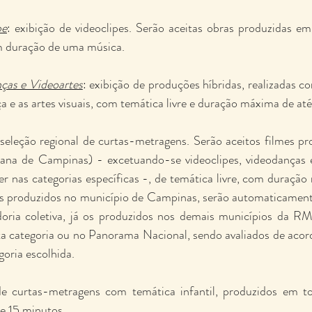
pe
: exibição de videoclipes. Serão aceitas obras produzidas em 
om duração de uma música.
ças e Videoartes
: exibição de produções híbridas, realizadas co
ça e as artes visuais, com temática livre e duração máxima de at
 seleção regional de curtas-metragens. Serão aceitos filmes 
tana de Campinas) - excetuando-se videoclipes, videodanças e
er nas categorias específicas -, de temática livre, com duração
s produzidos no município de Campinas, serão automaticamente
oria coletiva, já os produzidos nos demais municípios da RM
sta categoria ou no Panorama Nacional, sendo avaliados de aco
goria escolhida.
de curtas-metragens com temática infantil, produzidos em to
e 15 minutos 