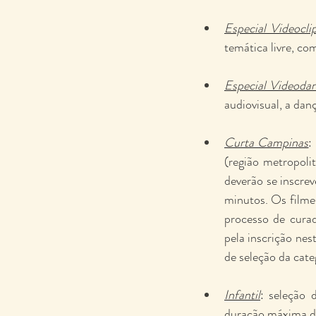
Especial Videocli
temática livre, c
Especial Videodan
audiovisual, a dan
Curta Campinas
:
(região metropoli
deverão se inscrev
minutos. Os filme
processo de curad
pela inscrição ne
de seleção da cate
Infantil
: seleção 
duração máxima d