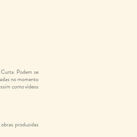
a Curta. Podem se 
izadas no momento 
 assim como
 vídeos 
 obras produzidas 