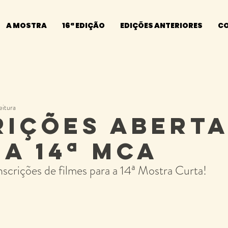
A MOSTRA
16ª EDIÇÃO
EDIÇÕES ANTERIORES
C
eitura
rições aberta
 a 14ª MCA
inscrições de filmes para a 14ª Mostra Curta!