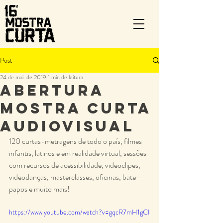
Post
24 de mai. de 2019
1 min de leitura
Abertura
Mostra Curta
Audiovisual
120 curtas-metragens de todo o país, filmes 
infantis, latinos e em realidade virtual, sessões 
com recursos de acessibilidade, videoclipes, 
videodanças, masterclasses, oficinas, bate-
papos e muito mais!
https://www.youtube.com/watch?v=gqcR7mH1gCI